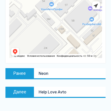
Навигация
Предыдущая
Ранее
Neon
по
запись:
записям
Следующая
Далее
Help Love Avto
запись