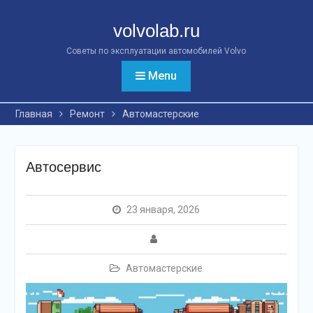
Перейти
к
volvolab.ru
контенту
Советы по эксплуатации автомобилей Volvo
Menu
Главная
Ремонт
Автомастерские
Автосервис
23 января, 2026
Автомастерские