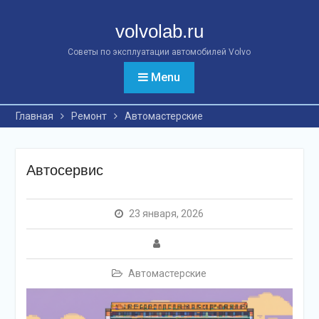
Перейти
к
volvolab.ru
контенту
Советы по эксплуатации автомобилей Volvo
Menu
Главная
Ремонт
Автомастерские
Автосервис
23 января, 2026
Автомастерские