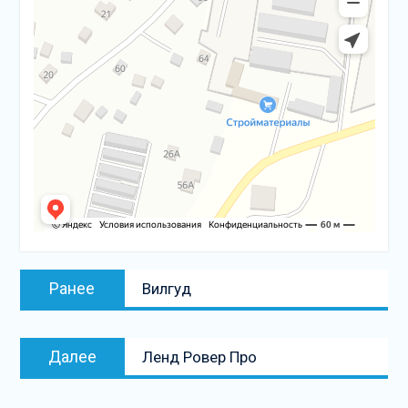
Навигация
Предыдущая
Ранее
Вилгуд
по
запись:
записям
Следующая
Далее
Ленд Ровер Про
запись