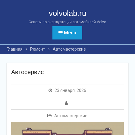
Перейти
к
volvolab.ru
контенту
Советы по эксплуатации автомобилей Volvo
Menu
Главная
Ремонт
Автомастерские
Автосервис
23 января, 2026
Автомастерские