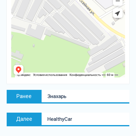
Навигация
Предыдущая
Ранее
Знахарь
по
запись:
записям
Следующая
Далее
HealthyCar
запись