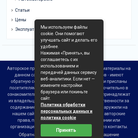
Статьи
Цены
Мы используем файлы
Эксплуатация
cookie. Они помогают
улучшать сайт и делать его
удобнее.
Нажимая «Принять», вы
соглашаетесь с их
использованием и
Авторское право © Все права защищены. Все материалы на
передачей данных сервису
данном сайте взяты из открытых источников - имеют
веб-аналитики. Если нет —
обратную ссылку на материал в интернете или присланы
измените настройки
посетителями сайта и предоставляются исключительно в
браузера или покиньте
ознакомительных целях. Права на материалы принадлежат
сайт.
их владельцам. Администрация сайта ответственности за
Политика обработки
содержание материала не несет. Если Вы обнаружили на
персональных данных и
нашем сайте материалы, которые нарушают авторские
политика cookie
права, принадлежащие Вам, Вашей компании или
организации, пожалуйста, сообщите нам через контакты.
Принять
Обратная связь
Пользовательское соглашение