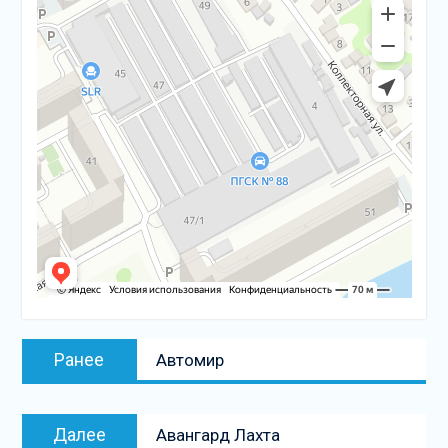
Навигация
Предыдущая
Ранее
Автомир
по
запись:
записям
Следующая
Далее
Авангард Лахта
запись