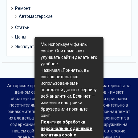
Ремонт
Автомастерские
Статьи
Цены
Мы используем файлы
Эксплуатация
cookie. Они помогают
улучшать сайт и делать его
удобнее.
Нажимая «Принять», вы
соглашаетесь с их
использованием и
Авторское право © Все права защищены. Все материалы на
передачей данных сервису
данном сайте взяты из открытых источников - имеют
веб-аналитики. Если нет —
обратную ссылку на материал в интернете или присланы
измените настройки
посетителями сайта и предоставляются исключительно в
браузера или покиньте
ознакомительных целях. Права на материалы принадлежат
сайт.
их владельцам. Администрация сайта ответственности за
Политика обработки
содержание материала не несет. Если Вы обнаружили на
персональных данных и
нашем сайте материалы, которые нарушают авторские
политика cookie
права, принадлежащие Вам, Вашей компании или