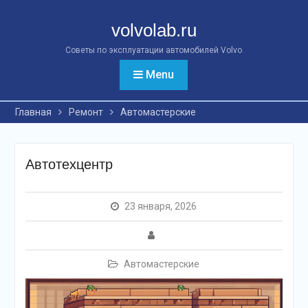
Перейти
к
volvolab.ru
контенту
Советы по эксплуатации автомобилей Volvo
Menu
Главная
Ремонт
Автомастерские
Автотехцентр
23 января, 2026
Автомастерские