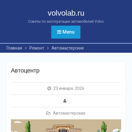
Перейти
к
volvolab.ru
контенту
Советы по эксплуатации автомобилей Volvo
Menu
Главная
Ремонт
Автомастерские
Автоцентр
23 января, 2026
Автомастерские