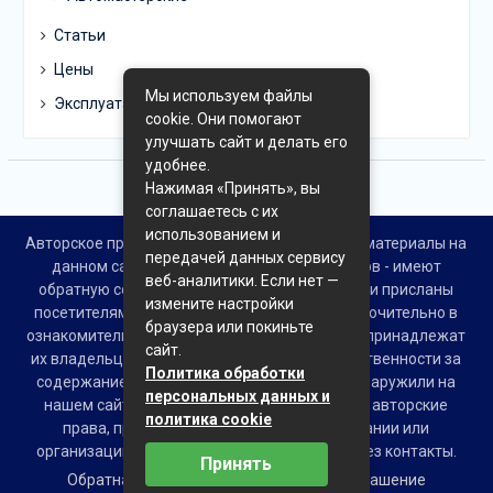
Статьи
Цены
Мы используем файлы
Эксплуатация
cookie. Они помогают
улучшать сайт и делать его
удобнее.
Нажимая «Принять», вы
соглашаетесь с их
использованием и
Авторское право © Все права защищены. Все материалы на
передачей данных сервису
данном сайте взяты из открытых источников - имеют
веб-аналитики. Если нет —
обратную ссылку на материал в интернете или присланы
измените настройки
посетителями сайта и предоставляются исключительно в
браузера или покиньте
ознакомительных целях. Права на материалы принадлежат
сайт.
их владельцам. Администрация сайта ответственности за
Политика обработки
содержание материала не несет. Если Вы обнаружили на
персональных данных и
нашем сайте материалы, которые нарушают авторские
политика cookie
права, принадлежащие Вам, Вашей компании или
организации, пожалуйста, сообщите нам через контакты.
Принять
Обратная связь
Пользовательское соглашение