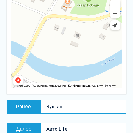
Навигация
Предыдущая
Ранее
Вулкан
по
запись:
записям
Следующая
Далее
Авто Life
запись