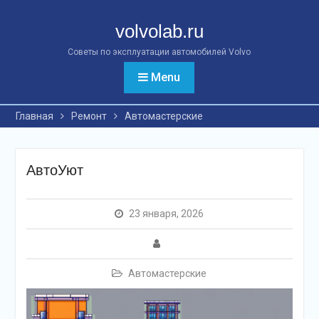
Перейти
к
volvolab.ru
контенту
Советы по эксплуатации автомобилей Volvo
Menu
Главная
Ремонт
Автомастерские
АвтоУют
23 января, 2026
Автомастерские