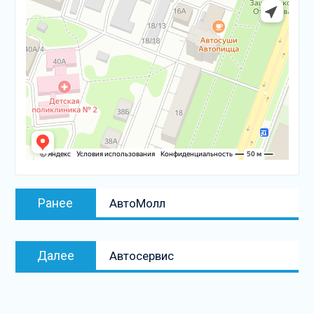
Навигация
Предыдущая
Ранее
АвтоМолл
по
запись:
записям
Следующая
Далее
Автосервис
запись