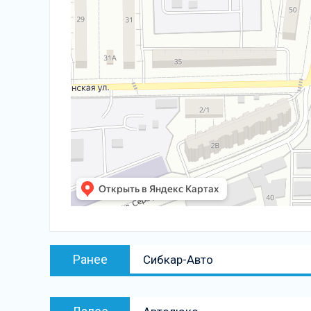
Навигация
Предыдущая
Ранее
Сибкар-Авто
по
запись:
записям
Следующая