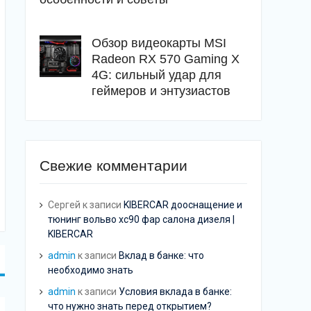
Обзор видеокарты MSI
Radeon RX 570 Gaming X
4G: сильный удар для
геймеров и энтузиастов
Свежие комментарии
Сергей
к записи
KIBERCAR дооснащение и
тюнинг вольво хс90 фар салона дизеля |
KIBERCAR
admin
к записи
Вклад в банке: что
необходимо знать
admin
к записи
Условия вклада в банке:
что нужно знать перед открытием?