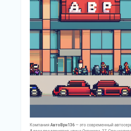
Компания
АвтоВрн136
— это современный автосерв