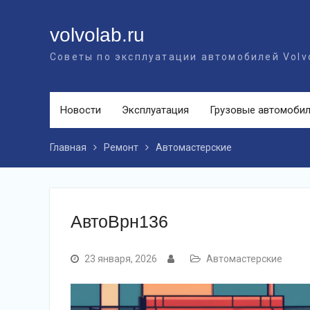
Перейти
к
volvolab.ru
контенту
Советы по эксплуатации автомобилей Volv
Новости
Эксплуатация
Грузовые автомоби
Главная
Ремонт
Автомастерские
АвтоВрн136
23 января, 2026
Автомастерские