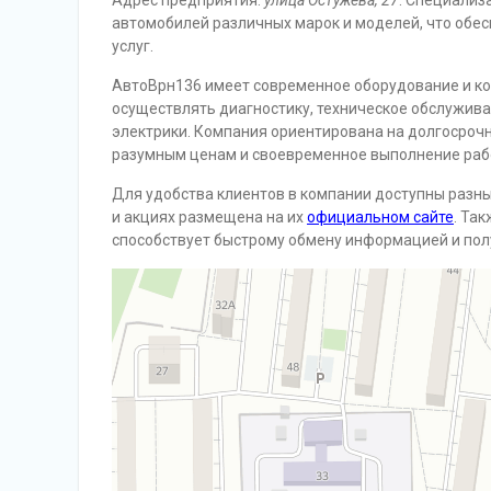
Адрес предприятия:
улица Остужева, 27
. Специализ
автомобилей различных марок и моделей, что обе
услуг.
АвтоВрн136 имеет современное оборудование и к
осуществлять диагностику, техническое обслужива
электрики. Компания ориентирована на долгосрочн
разумным ценам и своевременное выполнение раб
Для удобства клиентов в компании доступны разн
и акциях размещена на их
официальном сайте
. Та
способствует быстрому обмену информацией и пол