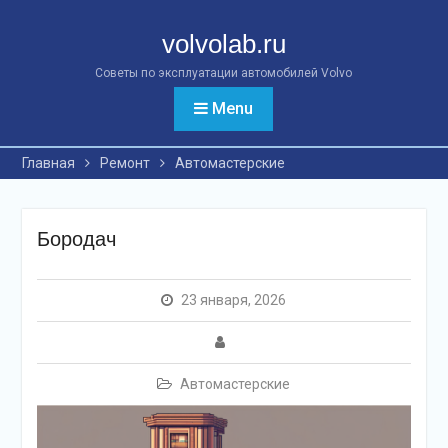
Перейти
к
volvolab.ru
контенту
Советы по эксплуатации автомобилей Volvo
Menu
Главная
Ремонт
Автомастерские
Бородач
23 января, 2026
Автомастерские