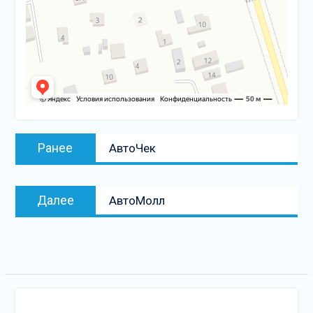
Навигация
Предыдущая
Ранее
АвтоЧек
по
запись:
записям
Следующая
Далее
АвтоМолл
запись