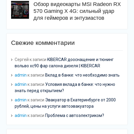
Обзор видеокарты MSI Radeon RX
570 Gaming X 4G: сильный удар
для геймеров и энтузиастов
Свежие комментарии
Сергей
к записи
KIBERCAR дооснащение и тюнинг
вольво хс90 фар салона дизеля | KIBERCAR
admin
к записи
Вклад в банке: что необходимо знать
admin
к записи
Условия вклада в банке: что нужно
знать перед открытием?
admin
к записи
Эвакуатор в Екатеринбурге от 2000
рублей, цены на услуги автоэвакуатора
admin
к записи
Проблема с автоэлектриком?