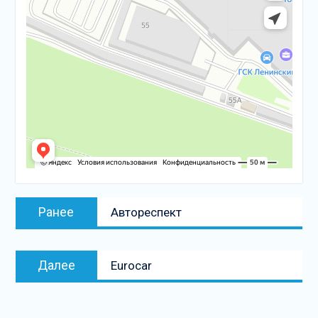
Навигация
Предыдущая
Ранее
Автореспект
по
запись:
записям
Следующая
Далее
Eurocar
запись