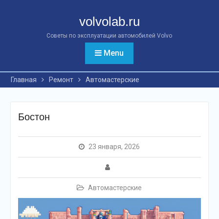
Перейти
к
volvolab.ru
контенту
Советы по эксплуатации автомобилей Volvo
Menu
Главная
Ремонт
Автомастерские
Бостон
23 января, 2026
Автомастерские