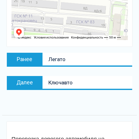
Навигация
Предыдущая
Ранее
Легато
по
запись:
записям
Следующая
Далее
Ключавто
запись