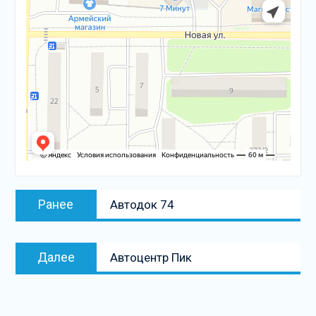
Навигация
Предыдущая
Ранее
Автодок 74
по
запись:
записям
Следующая
Далее
Автоцентр Пик
запись