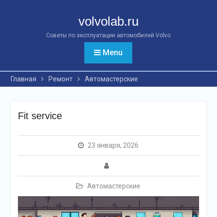
Перейти
к
volvolab.ru
контенту
Советы по эксплуатации автомобилей Volvo
Menu
Главная
Ремонт
Автомастерские
Fit service
23 января, 2026
Автомастерские