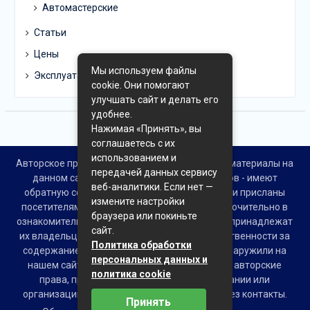
Автомастерские
Статьи
Цены
Мы используем файлы
Эксплуатация
cookie. Они помогают
улучшать сайт и делать его
удобнее.
Нажимая «Принять», вы
соглашаетесь с их
использованием и
Авторское право © Все права защищены. Все материалы на
передачей данных сервису
данном сайте взяты из открытых источников - имеют
веб-аналитики. Если нет —
обратную ссылку на материал в интернете или присланы
измените настройки
посетителями сайта и предоставляются исключительно в
браузера или покиньте
ознакомительных целях. Права на материалы принадлежат
сайт.
их владельцам. Администрация сайта ответственности за
Политика обработки
содержание материала не несет. Если Вы обнаружили на
персональных данных и
нашем сайте материалы, которые нарушают авторские
политика cookie
права, принадлежащие Вам, Вашей компании или
организации, пожалуйста, сообщите нам через контакты.
Принять