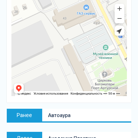
Навигация
Предыдущая
Ранее
Автоаура
по
запись:
записям
Следующая