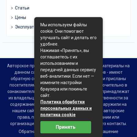
Статьи
Цены
Мы используем файлы
Эксплуатация
cookie. Они помогают
улучшать сайт и делать его
удобнее.
Нажимая «Принять», вы
соглашаетесь с их
использованием и
Авторское право © Все права защищены. Все материалы на
передачей данных сервису
данном сайте взяты из открытых источников - имеют
веб-аналитики. Если нет —
обратную ссылку на материал в интернете или присланы
измените настройки
посетителями сайта и предоставляются исключительно в
браузера или покиньте
ознакомительных целях. Права на материалы принадлежат
сайт.
их владельцам. Администрация сайта ответственности за
Политика обработки
содержание материала не несет. Если Вы обнаружили на
персональных данных и
нашем сайте материалы, которые нарушают авторские
политика cookie
права, принадлежащие Вам, Вашей компании или
организации, пожалуйста, сообщите нам через контакты.
Принять
Обратная связь
Пользовательское соглашение