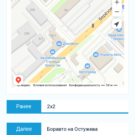
Навигация
Предыдущая
Ранее
2х2
по
запись:
записям
Следующая
Далее
Боравто на Остужева
запись