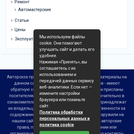
Ремонт
Автомастерские
Статьи
Цены
Мы используем файлы
Эксплуатация
cookie. Они помогают
улучшать сайт и делать его
удобнее.
Нажимая «Принять», вы
соглашаетесь с их
использованием и
Авторское право © Все права защищены. Все материалы на
передачей данных сервису
данном сайте взяты из открытых источников - имеют
веб-аналитики. Если нет —
обратную ссылку на материал в интернете или присланы
измените настройки
посетителями сайта и предоставляются исключительно в
браузера или покиньте
ознакомительных целях. Права на материалы принадлежат
сайт.
их владельцам. Администрация сайта ответственности за
Политика обработки
содержание материала не несет. Если Вы обнаружили на
персональных данных и
нашем сайте материалы, которые нарушают авторские
политика cookie
права, принадлежащие Вам, Вашей компании или
организации, пожалуйста, сообщите нам через контакты.