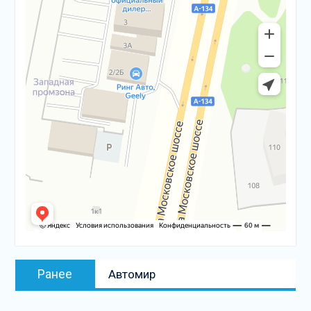
Навигация
Предыдущая
Ранее
Автомир
по
запись:
записям