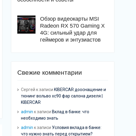
Обзор видеокарты MSI
Radeon RX 570 Gaming X
4G: сильный удар для
геймеров и энтузиастов
Свежие комментарии
Сергей
к записи
KIBERCAR дооснащение и
тюнинг вольво хс90 фар салона дизеля |
KIBERCAR
admin
к записи
Вклад в банке: что
необходимо знать
admin
к записи
Условия вклада в банке:
что нужно знать перед открытием?