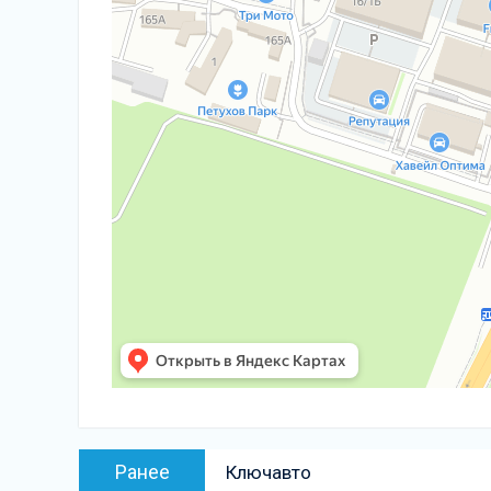
Навигация
Предыдущая
Ранее
Ключавто
по
запись: