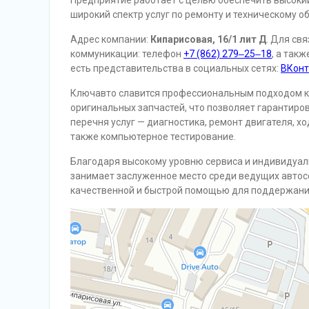
Предприятие работает с целью обеспечить высоки
широкий спектр услуг по ремонту и техническому 
Адрес компании:
Кипарисовая, 16/1 лит Д
. Для св
коммуникации: телефон
+7 (862) 279‒25‒18
, а так
есть представительства в социальных сетях:
ВКонт
Ключавто славится профессиональным подходом к 
оригинальных запчастей, что позволяет гарантиро
перечня услуг — диагностика, ремонт двигателя, х
также компьютерное тестирование.
Благодаря высокому уровню сервиса и индивидуал
занимает заслуженное место среди ведущих автосе
качественной и быстрой помощью для поддержания