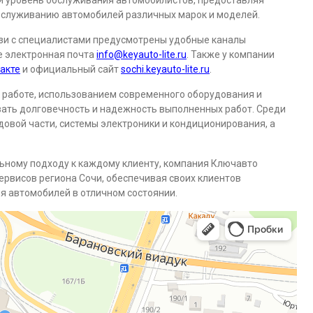
й уровень обслуживания автомобилистов, предоставляя
обслуживанию автомобилей различных марок и моделей.
язи с специалистами предусмотрены удобные каналы
же электронная почта
info@keyauto-lite.ru
. Также у компании
акте
и официальный сайт
sochi.keyauto-lite.ru
.
работе, использованием современного оборудования и
вать долговечность и надежность выполненных работ. Среди
одовой части, системы электроники и кондиционирования, а
ьному подходу к каждому клиенту, компания Ключавто
рвисов региона Сочи, обеспечивая своих клиентов
 автомобилей в отличном состоянии.