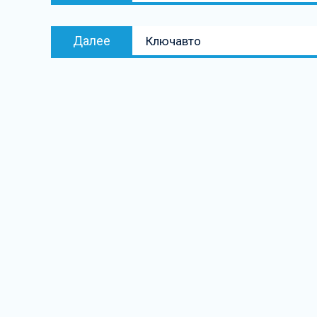
записям
Следующая
Далее
Ключавто
запись