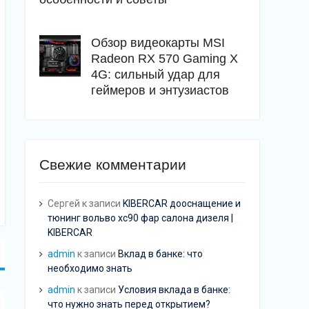
Обзор видеокарты MSI
Radeon RX 570 Gaming X
4G: сильный удар для
геймеров и энтузиастов
Свежие комментарии
Сергей
к записи
KIBERCAR дооснащение и
тюнинг вольво хс90 фар салона дизеля |
KIBERCAR
admin
к записи
Вклад в банке: что
необходимо знать
admin
к записи
Условия вклада в банке:
что нужно знать перед открытием?