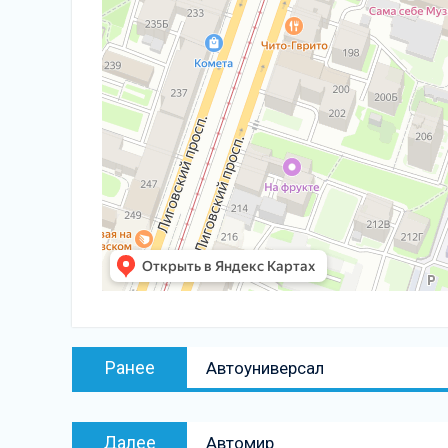
Навигация
Предыдущая
Ранее
Автоуниверсал
по
запись:
записям
Следующая
Далее
Автомир