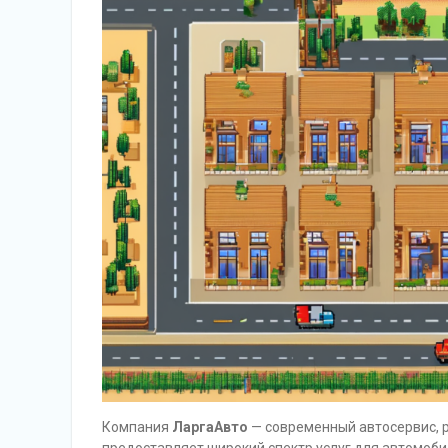
Компания
ЛаргаАвто
— современный автосервис, р