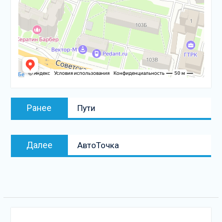
Навигация
Предыдущая
Ранее
Пути
по
запись:
записям
Следующая
Далее
АвтоТочка
запись