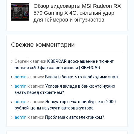
Обзор видеокарты MSI Radeon RX
570 Gaming X 4G: сильный удар
для геймеров и энтузиастов
Свежие комментарии
Сергей
к записи
KIBERCAR дооснащение и тюнинг
вольво хс90 фар салона дизеля | KIBERCAR
admin
к записи
Вклад в банке: что необходимо знать
admin
к записи
Условия вклада в банке: что нужно
знать перед открытием?
admin
к записи
Эвакуатор в Екатеринбурге от 2000
рублей, цены на услуги автоэвакуатора
admin
к записи
Проблема с автоэлектриком?