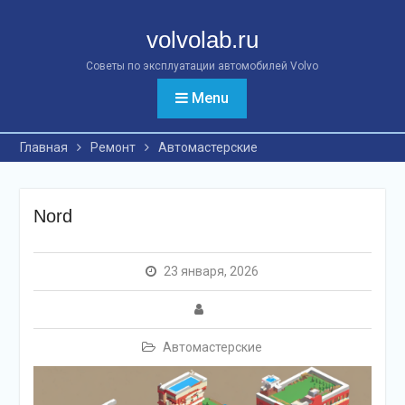
Перейти
к
volvolab.ru
контенту
Советы по эксплуатации автомобилей Volvo
Menu
Главная
Ремонт
Автомастерские
Nord
23 января, 2026
Автомастерские