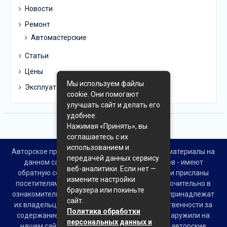
Новости
Ремонт
Автомастерские
Статьи
Цены
Мы используем файлы
Эксплуатация
cookie. Они помогают
улучшать сайт и делать его
удобнее.
Нажимая «Принять», вы
соглашаетесь с их
использованием и
Авторское право © Все права защищены. Все материалы на
передачей данных сервису
данном сайте взяты из открытых источников - имеют
веб-аналитики. Если нет —
обратную ссылку на материал в интернете или присланы
измените настройки
посетителями сайта и предоставляются исключительно в
браузера или покиньте
ознакомительных целях. Права на материалы принадлежат
сайт.
их владельцам. Администрация сайта ответственности за
Политика обработки
содержание материала не несет. Если Вы обнаружили на
персональных данных и
нашем сайте материалы, которые нарушают авторские