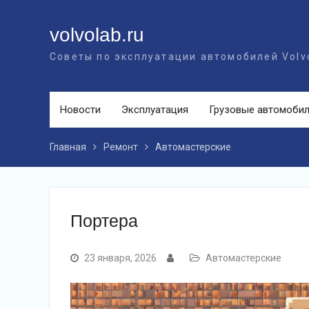
Перейти
к
volvolab.ru
контенту
Советы по эксплуатации автомобилей Volv
Новости
Эксплуатация
Грузовые автомоби
Главная
Ремонт
Автомастерские
Портера
23 января, 2026
Автомастерские