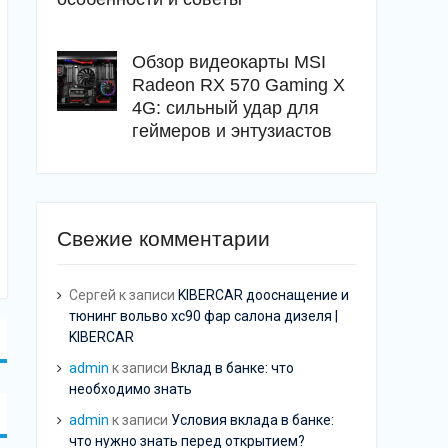
Обзор видеокарты MSI
Radeon RX 570 Gaming X
4G: сильный удар для
геймеров и энтузиастов
Свежие комментарии
Сергей
к записи
KIBERCAR дооснащение и
тюнинг вольво хс90 фар салона дизеля |
KIBERCAR
admin
к записи
Вклад в банке: что
необходимо знать
admin
к записи
Условия вклада в банке:
что нужно знать перед открытием?