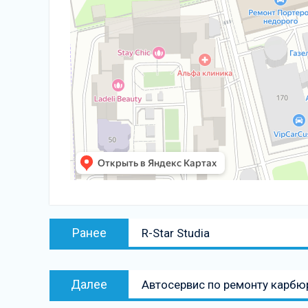
Навигация
Предыдущая
Ранее
R-Star Studia
по
запись:
записям
Следующая
Далее
Автосервис по ремонту карбю
запись