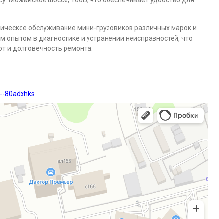
у: Можайское шоссе, 166Б, что обеспечивает удобство для
ническое обслуживание мини-грузовиков различных марок и
 опытом в диагностике и устранении неисправностей, что
т и долговечность ремонта.
--80adxhks