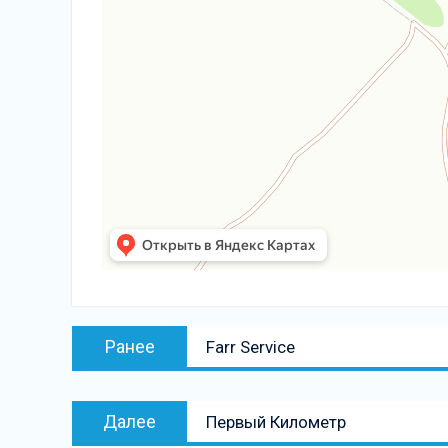
Навигация
Предыдущая
Ранее
Farr Service
по
запись:
записям
Следующая
Далее
Первый Километр
запись