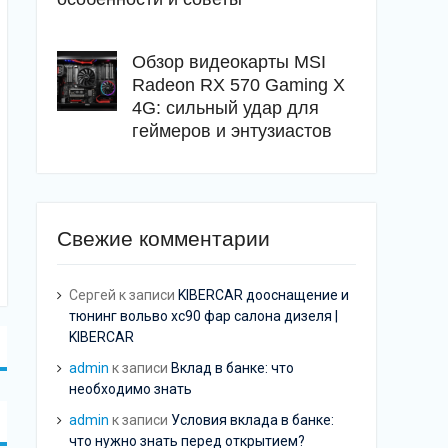
Обзор видеокарты MSI
Radeon RX 570 Gaming X
4G: сильный удар для
геймеров и энтузиастов
Свежие комментарии
Сергей
к записи
KIBERCAR дооснащение и
тюнинг вольво хс90 фар салона дизеля |
KIBERCAR
admin
к записи
Вклад в банке: что
необходимо знать
admin
к записи
Условия вклада в банке:
что нужно знать перед открытием?