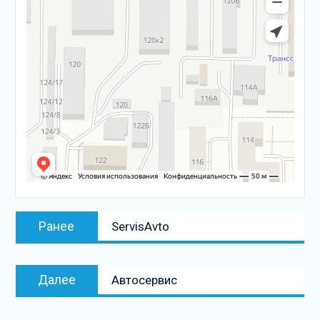
Навигация
Предыдущая
Ранее
ServisAvto
по
запись:
записям
Следующая
Далее
Автосервис
запись