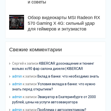
и советы
Обзор видеокарты MSI Radeon RX
570 Gaming X 4G: сильный удар
для геймеров и энтузиастов
Свежие комментарии
Сергей
к записи
KIBERCAR дооснащение и тюнинг
вольво хс90 фар салона дизеля | KIBERCAR
admin
к записи
Вклад в банке: что необходимо знать
admin
к записи
Условия вклада в банке: что нужно
знать перед открытием?
admin
к записи
Эвакуатор в Екатеринбурге от 2000
рублей, цены на услуги автоэвакуатора
admin
к записи
Проблема с автоэлектриком?