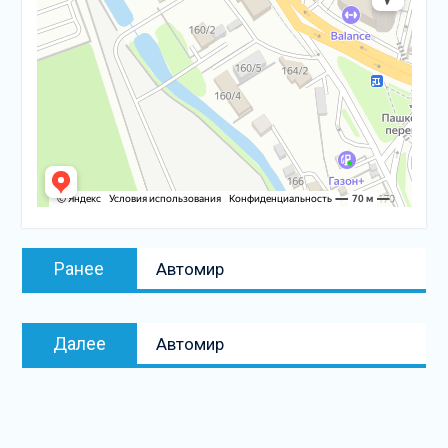
Навигация
Предыдущая
Ранее
Автомир
по
запись:
записям
Следующая
Далее
Автомир
запись