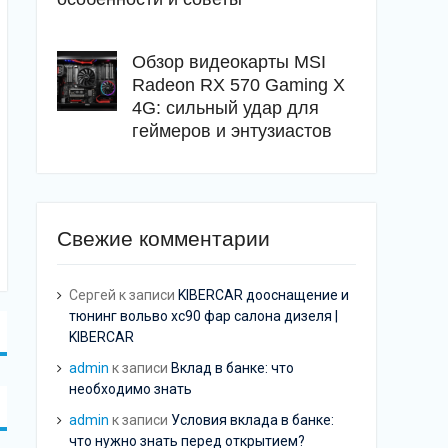
Обзор видеокарты MSI
Radeon RX 570 Gaming X
4G: сильный удар для
геймеров и энтузиастов
Свежие комментарии
Сергей
к записи
KIBERCAR дооснащение и
тюнинг вольво хс90 фар салона дизеля |
KIBERCAR
admin
к записи
Вклад в банке: что
необходимо знать
admin
к записи
Условия вклада в банке:
что нужно знать перед открытием?