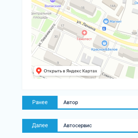
Навигация
Предыдущая
Ранее
Автор
по
запись:
записям
Следующая
Далее
Автосервис
запись