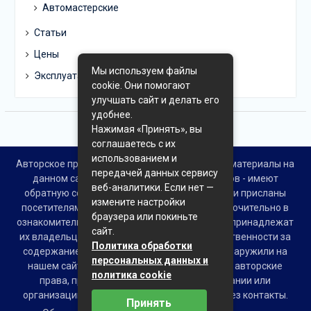
Автомастерские
Статьи
Цены
Мы используем файлы
Эксплуатация
cookie. Они помогают
улучшать сайт и делать его
удобнее.
Нажимая «Принять», вы
соглашаетесь с их
использованием и
Авторское право © Все права защищены. Все материалы на
передачей данных сервису
данном сайте взяты из открытых источников - имеют
веб-аналитики. Если нет —
обратную ссылку на материал в интернете или присланы
измените настройки
посетителями сайта и предоставляются исключительно в
браузера или покиньте
ознакомительных целях. Права на материалы принадлежат
сайт.
их владельцам. Администрация сайта ответственности за
Политика обработки
содержание материала не несет. Если Вы обнаружили на
персональных данных и
нашем сайте материалы, которые нарушают авторские
политика cookie
права, принадлежащие Вам, Вашей компании или
организации, пожалуйста, сообщите нам через контакты.
Принять