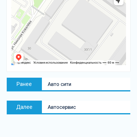
Навигация
Предыдущая
Ранее
Авто сити
по
запись:
записям
Следующая
Далее
Автосервис
запись