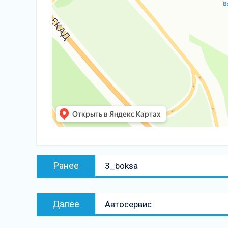
Навигация
Предыдущая
Ранее
3_boksa
по
запись:
записям
Следующая
Далее
Автосервис
запись