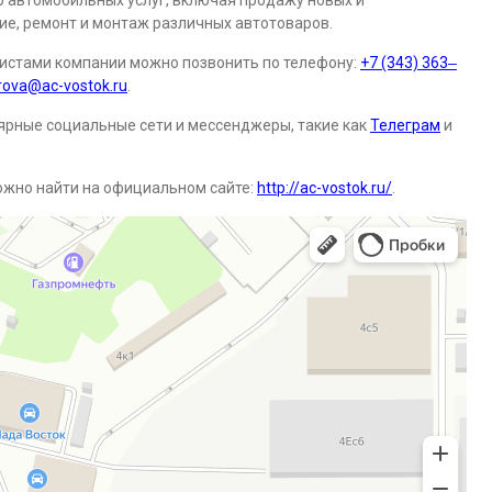
р автомобильных услуг, включая продажу новых и
е, ремонт и монтаж различных автотоваров.
алистами компании можно позвонить по телефону:
+7 (343) 363‒
rova@ac-vostok.ru
.
ярные социальные сети и мессенджеры, такие как
Телеграм
и
ожно найти на официальном сайте:
http://ac-vostok.ru/
.