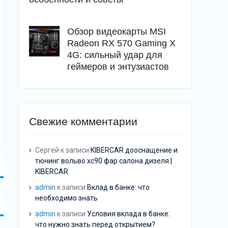
Обзор видеокарты MSI
Radeon RX 570 Gaming X
4G: сильный удар для
геймеров и энтузиастов
Свежие комментарии
Сергей
к записи
KIBERCAR дооснащение и
тюнинг вольво хс90 фар салона дизеля |
KIBERCAR
admin
к записи
Вклад в банке: что
необходимо знать
admin
к записи
Условия вклада в банке:
что нужно знать перед открытием?