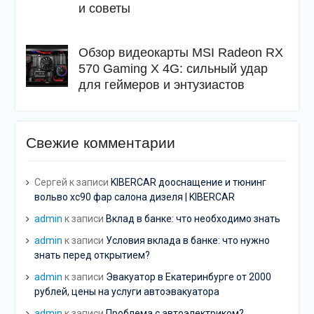
и советы
Обзор видеокарты MSI Radeon RX
570 Gaming X 4G: сильный удар
для геймеров и энтузиастов
Свежие комментарии
Сергей
к записи
KIBERCAR дооснащение и тюнинг
вольво хс90 фар салона дизеля | KIBERCAR
admin
к записи
Вклад в банке: что необходимо знать
admin
к записи
Условия вклада в банке: что нужно
знать перед открытием?
admin
к записи
Эвакуатор в Екатеринбурге от 2000
рублей, цены на услуги автоэвакуатора
admin
к записи
Проблема с автоэлектриком?