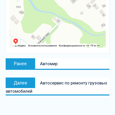
Навигация
Предыдущая
Ранее
Автомир
по
запись:
записям
Следующая
Далее
Автосервис по ремонту грузовых
запись
автомобилей