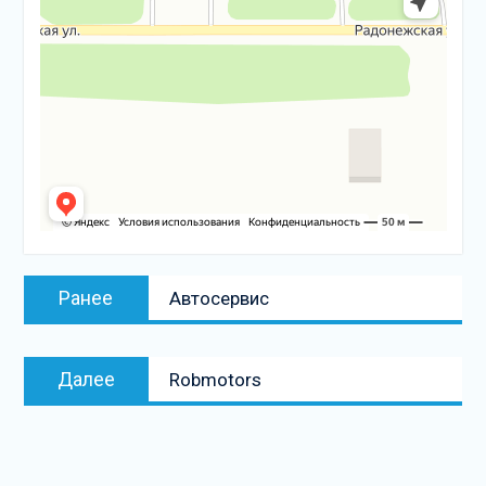
Навигация
Предыдущая
Ранее
Автосервис
по
запись:
записям
Следующая
Далее
Robmotors
запись