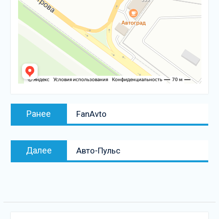
Навигация
Предыдущая
Ранее
FanAvto
по
запись:
записям
Следующая
Далее
Авто-Пульс
запись