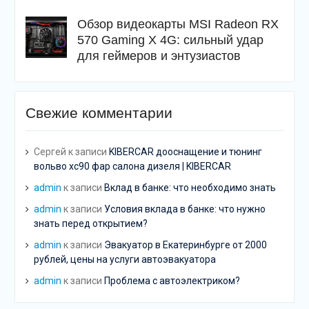
Обзор видеокарты MSI Radeon RX
570 Gaming X 4G: сильный удар
для геймеров и энтузиастов
Свежие комментарии
Сергей
к записи
KIBERCAR дооснащение и тюнинг
вольво хс90 фар салона дизеля | KIBERCAR
admin
к записи
Вклад в банке: что необходимо знать
admin
к записи
Условия вклада в банке: что нужно
знать перед открытием?
admin
к записи
Эвакуатор в Екатеринбурге от 2000
рублей, цены на услуги автоэвакуатора
admin
к записи
Проблема с автоэлектриком?