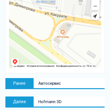
Навигация
Предыдущая
Ранее
Автосервис
по
запись:
записям
Следующая
Далее
Hofmann 3D
запись