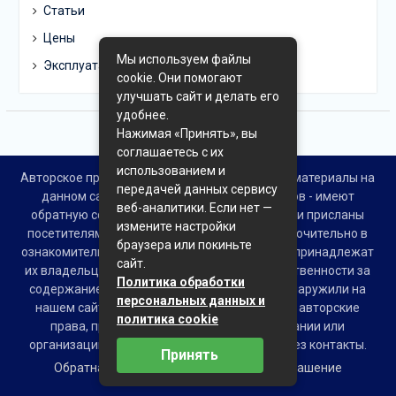
Статьи
Цены
Мы используем файлы
Эксплуатация
cookie. Они помогают
улучшать сайт и делать его
удобнее.
Нажимая «Принять», вы
соглашаетесь с их
использованием и
Авторское право © Все права защищены. Все материалы на
передачей данных сервису
данном сайте взяты из открытых источников - имеют
веб-аналитики. Если нет —
обратную ссылку на материал в интернете или присланы
измените настройки
посетителями сайта и предоставляются исключительно в
браузера или покиньте
ознакомительных целях. Права на материалы принадлежат
сайт.
их владельцам. Администрация сайта ответственности за
Политика обработки
содержание материала не несет. Если Вы обнаружили на
персональных данных и
нашем сайте материалы, которые нарушают авторские
политика cookie
права, принадлежащие Вам, Вашей компании или
организации, пожалуйста, сообщите нам через контакты.
Принять
Обратная связь
Пользовательское соглашение