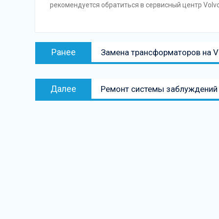
рекомендуется обратиться в сервисный центр Volvo
Навигация
Предыдущая
Ранее
Замена трансформаторов на V
по
запись:
записям
Следующая
Далее
Ремонт системы заблуждений 
запись