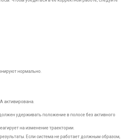
осы. Чтобы убедиться в ее корректной работе, следуйте
онируют нормально.
KA активирована.
должен удерживать положение в полосе без активного
реагирует на изменение траектории.
результаты. Если система не работает должным образом,