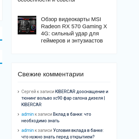
Обзор видеокарты MSI
Radeon RX 570 Gaming X
4G: сильный удар для
геймеров и энтузиастов
Свежие комментарии
Сергей
к записи
KIBERCAR дооснащение и
тюнинг вольво хс90 фар салона дизеля |
KIBERCAR
admin
к записи
Вклад в банке: что
необходимо знать
admin
к записи
Условия вклада в банке:
что нужно знать перед открытием?