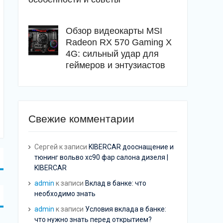
Обзор видеокарты MSI
Radeon RX 570 Gaming X
4G: сильный удар для
геймеров и энтузиастов
Свежие комментарии
Сергей
к записи
KIBERCAR дооснащение и
тюнинг вольво хс90 фар салона дизеля |
KIBERCAR
admin
к записи
Вклад в банке: что
необходимо знать
admin
к записи
Условия вклада в банке:
что нужно знать перед открытием?