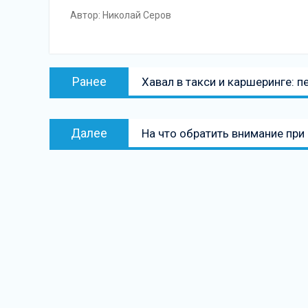
Автор: Николай Серов
Навигация
Предыдущая
Ранее
Хавал в такси и каршеринге: 
по
запись:
записям
Следующая
Далее
На что обратить внимание при
запись