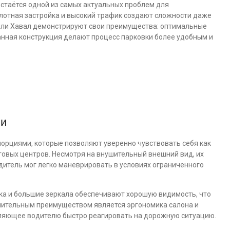
остаётся одной из самых актуальных проблем для
лотная застройка и высокий трафик создают сложности даже
били Хавал демонстрируют свои преимущества: оптимальные
нная конструкция делают процесс парковки более удобным и
ии
рциями, которые позволяют уверенно чувствовать себя как
орговых центров. Несмотря на внушительный внешний вид, их
итель мог легко маневрировать в условиях ограниченного
ка и большие зеркала обеспечивают хорошую видимость, что
нительным преимуществом является эргономика салона и
ляющее водителю быстро реагировать на дорожную ситуацию.