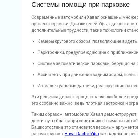
Системы помощи при парковке
Современные автомобили Хавал оснащены множест
процесс парковки. Для жителей Уфы, где плотност
дополнительные трудности, такие технологии стан
Камеры кругового обзора, позволяющие видеть п
Парктроники, предупреждающие о приближении 
Система автоматической парковки, берущая на с
Ассистенты при движении задним ходом, повыш
Интеллектуальные датчики, реагирующие на пе
Эти решения делают процесс парковки более пред
это особенно важно, ведь плотная застройка и ог
Таким образом, автомобили Хавал демонстрируют, 
достигнуты благодаря сочетанию оптимальных габ
Башкортостана это становится весомым аргументом
рассматривают
Haval Dactor Уфа
как надёжное реше