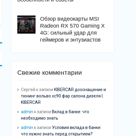
Обзор видеокарты MSI
Radeon RX 570 Gaming X
4G: сильный удар для
геймеров и энтузиастов
Свежие комментарии
Сергей
к записи
KIBERCAR дооснащение и
тюнинг вольво хс90 фар салона дизеля |
KIBERCAR
admin
к записи
Вклад в банке: что
необходимо знать
admin
к записи
Условия вклада в банке:
что нужно знать перед открытием?