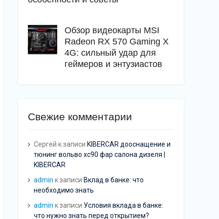
Обзор видеокарты MSI
Radeon RX 570 Gaming X
4G: сильный удар для
геймеров и энтузиастов
Свежие комментарии
Сергей
к записи
KIBERCAR дооснащение и
тюнинг вольво хс90 фар салона дизеля |
KIBERCAR
admin
к записи
Вклад в банке: что
необходимо знать
admin
к записи
Условия вклада в банке:
что нужно знать перед открытием?