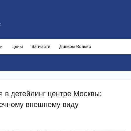
o
ли
Цены
Запчасти
Дилеры Вольво
я в детейлинг центре Москвы:
речному внешнему виду