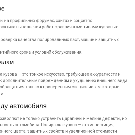
ре
ы на профильных форумах, сайтах и соцсетях.
рактика выполнения работ с различными типами кузовных
роверка качества полировальных паст, машин и защитных
нтийного срока и условий обслуживания.
налам
 кузова — это тонкое искусство, требующее аккуратности и
и к дополнительным повреждениям и ухудшению внешнего вида
 обращаться только к проверенным специалистам, которые
ы.
иду автомобиля
озволяют не только устранить царапины и мелкие дефекты, но
ьность автомобиля. Полировка кузова — это инвестиция,
енного цвета, защитных свойств и увеличенной стоимости