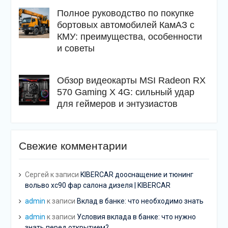
Полное руководство по покупке
бортовых автомобилей КамАЗ с
КМУ: преимущества, особенности
и советы
Обзор видеокарты MSI Radeon RX
570 Gaming X 4G: сильный удар
для геймеров и энтузиастов
Свежие комментарии
Сергей
к записи
KIBERCAR дооснащение и тюнинг
вольво хс90 фар салона дизеля | KIBERCAR
admin
к записи
Вклад в банке: что необходимо знать
admin
к записи
Условия вклада в банке: что нужно
знать перед открытием?