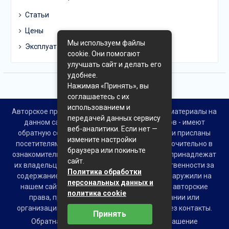
Статьи
Цены
Мы используем файлы
Эксплуатация
cookie. Они помогают
улучшать сайт и делать его
удобнее.
Нажимая «Принять», вы
соглашаетесь с их
использованием и
Авторское право © Все права защищены. Все материалы на
передачей данных сервису
данном сайте взяты из открытых источников - имеют
веб-аналитики. Если нет —
обратную ссылку на материал в интернете или присланы
измените настройки
посетителями сайта и предоставляются исключительно в
браузера или покиньте
ознакомительных целях. Права на материалы принадлежат
сайт.
их владельцам. Администрация сайта ответственности за
Политика обработки
содержание материала не несет. Если Вы обнаружили на
персональных данных и
нашем сайте материалы, которые нарушают авторские
политика cookie
права, принадлежащие Вам, Вашей компании или
организации, пожалуйста, сообщите нам через контакты.
Принять
Обратная связь
Пользовательское соглашение