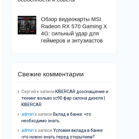
Обзор видеокарты MSI
Radeon RX 570 Gaming X
4G: сильный удар для
геймеров и энтузиастов
Свежие комментарии
Сергей
к записи
KIBERCAR дооснащение и
тюнинг вольво хс90 фар салона дизеля |
KIBERCAR
admin
к записи
Вклад в банке: что
необходимо знать
admin
к записи
Условия вклада в банке:
что нужно знать перед открытием?