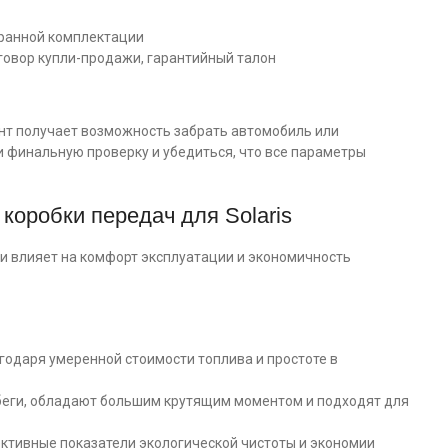
ранной комплектации
говор купли-продажи, гарантийный талон
ент получает возможность забрать автомобиль или
и финальную проверку и убедиться, что все параметры
коробки передач для Solaris
и влияет на комфорт эксплуатации и экономичность
годаря умеренной стоимости топлива и простоте в
беги, обладают большим крутящим моментом и подходят для
пективные показатели экологической чистоты и экономии