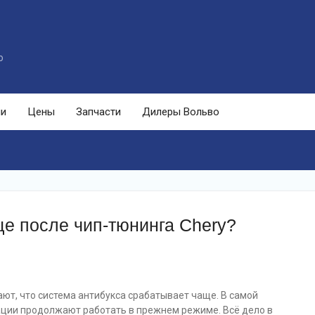
o
ли
Цены
Запчасти
Дилеры Вольво
ще после чип-тюнинга Chery?
ют, что система антибукса срабатывает чаще. В самой
ации продолжают работать в прежнем режиме. Всё дело в