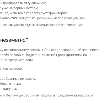
контролировать тягу сложнее;
 уже на первых метрах;
ивнее, и система корректирует траекторию;
 скачки тяги могут быть резкими и непредсказуемыми.
льную ситуацию, где сцепление уже не соответствует
 незаметно?
ому вмешательству системы. При сбалансированной прошивке и
 себя спокойно. Водитель замечает рост динамики, но не
с не тревожит, если:
чков на низах;
одобранные по сезону;
убокого песка;
я одну ось.
ет избыточную работу антибукса, и поведение автомобиля