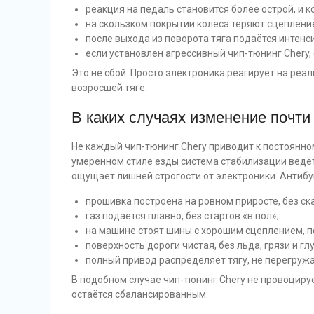
реакция на педаль становится более острой, и 
на скользком покрытии колёса теряют сцепление
после выхода из поворота тяга подаётся интенс
если установлен агрессивный чип-тюнинг Chery,
Это не сбой. Просто электроника реагирует на реа
возросшей тяге.
В каких случаях изменение почти
Не каждый чип-тюнинг Chery приводит к постоянн
умеренном стиле езды система стабилизации ведёт
ощущает лишней строгости от электроники. Антибук
прошивка построена на ровном приросте, без ска
газ подаётся плавно, без стартов «в пол»;
на машине стоят шины с хорошим сцеплением, п
поверхность дороги чистая, без льда, грязи и гл
полный привод распределяет тягу, не перегружа
В подобном случае чип-тюнинг Chery не провоциру
остаётся сбалансированным.