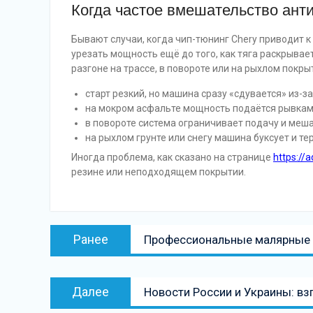
Когда частое вмешательство ант
Бывают случаи, когда чип-тюнинг Chery приводит 
урезать мощность ещё до того, как тяга раскрывает
разгоне на трассе, в повороте или на рыхлом покр
старт резкий, но машина сразу «сдувается» из-з
на мокром асфальте мощность подаётся рывкам
в повороте система ограничивает подачу и меша
на рыхлом грунте или снегу машина буксует и тер
Иногда проблема, как сказано на странице
https://a
резине или неподходящем покрытии.
Навигация
Предыдущая
Ранее
Профессиональные малярные р
по
запись:
записям
Следующая
Далее
Новости России и Украины: вз
запись