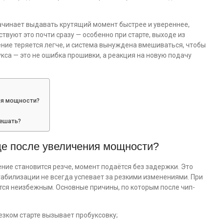
ачинает выдавать крутящий момент быстрее и увереннее,
ствуют это почти сразу — особенно при старте, выходе из
ние теряется легче, и система вынуждена вмешиваться, чтобы
са — это не ошибка прошивки, а реакция на новую подачу
ия мощности?
мешать?
ще после увеличения мощности?
ние становится резче, момент подаётся без задержки. Это
табилизации не всегда успевает за резкими изменениями. При
ся неизбежным. Основные причины, по которым после чип-
езком старте вызывает пробуксовку;