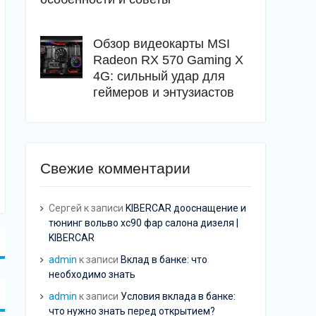
Обзор видеокарты MSI
Radeon RX 570 Gaming X
4G: сильный удар для
геймеров и энтузиастов
Свежие комментарии
Сергей
к записи
KIBERCAR дооснащение и
тюнинг вольво хс90 фар салона дизеля |
KIBERCAR
admin
к записи
Вклад в банке: что
необходимо знать
admin
к записи
Условия вклада в банке:
что нужно знать перед открытием?