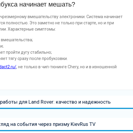
ибукса начинает мешать?
к чрезмерному вмешательству электроники. Система начинает
ся полностью. Это заметно не только при старте, но и при
ытии. Характерные симптомы:
а вмешательства;
и;
ет пройти дугу стабильно;
яет тягу сразу после пробуксовки.
dact2.ru/
, не только в чип-тюнинге Chery, но и в изношенной
аботы для Land Rover: качество и надежность
гляд на события через призму KievRus TV