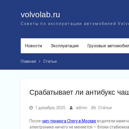
Перейти
к
volvolab.ru
контенту
Советы по эксплуатации автомобилей Volv
Новости
Эксплуатация
Грузовые автомоби
Главная
Статьи
Срабатывает ли антибукс ча
1 декабря, 2025
admin
Статьи
После
чип-тюнинга Chery в Москве
водители замеча
электронике ничего не меняется — блоки стабилиз