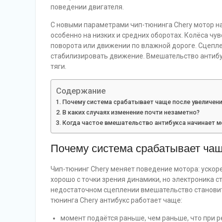
поведении двигателя.
С новыми параметрами чип-тюнинга Chery мотор н
особенно на низких и средних оборотах. Колёса чув
поворота или движении по влажной дороге. Сцепле
стабилизировать движение. Вмешательство антибук
тяги.
Содержание
Почему система срабатывает чаще после увеличен
В каких случаях изменение почти незаметно?
Когда частое вмешательство антибукса начинает 
Почему система срабатывает ча
Чип-тюнинг Chery меняет поведение мотора: ускоре
хорошо с точки зрения динамики, но электроника с
недостаточном сцеплении вмешательство становит
тюнинга Chery антибукс работает чаще:
момент подаётся раньше, чем раньше, что при р