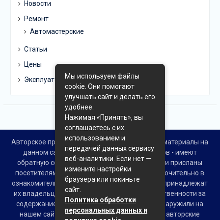
Новости
Ремонт
Автомастерские
Статьи
Цены
Мы используем файлы
Эксплуатация
cookie. Они помогают
улучшать сайт и делать его
удобнее.
Нажимая «Принять», вы
соглашаетесь с их
использованием и
Авторское право © Все права защищены. Все материалы на
передачей данных сервису
данном сайте взяты из открытых источников - имеют
веб-аналитики. Если нет —
обратную ссылку на материал в интернете или присланы
измените настройки
посетителями сайта и предоставляются исключительно в
браузера или покиньте
ознакомительных целях. Права на материалы принадлежат
сайт.
их владельцам. Администрация сайта ответственности за
Политика обработки
содержание материала не несет. Если Вы обнаружили на
персональных данных и
нашем сайте материалы, которые нарушают авторские