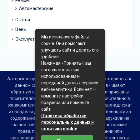
Ремонт
Автомастерские
Статьи
Цены
Мы используем файлы
Эксплуатация
cookie. Они помогают
улучшать сайт и делать его
удобнее.
Нажимая «Принять», вы
соглашаетесь с их
использованием и
Авторское право © Все права защищены. Все материалы на
передачей данных сервису
данном сайте взяты из открытых источников - имеют
веб-аналитики. Если нет —
обратную ссылку на материал в интернете или присланы
измените настройки
посетителями сайта и предоставляются исключительно в
браузера или покиньте
ознакомительных целях. Права на материалы принадлежат
сайт.
их владельцам. Администрация сайта ответственности за
Политика обработки
содержание материала не несет. Если Вы обнаружили на
персональных данных и
нашем сайте материалы, которые нарушают авторские
политика cookie
права, принадлежащие Вам, Вашей компании или
организации, пожалуйста, сообщите нам через контакты.