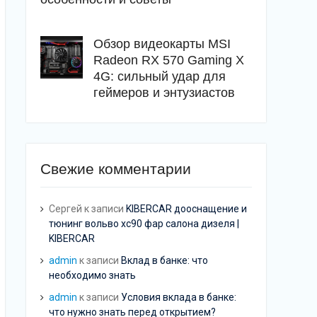
Обзор видеокарты MSI
Radeon RX 570 Gaming X
4G: сильный удар для
геймеров и энтузиастов
Свежие комментарии
Сергей
к записи
KIBERCAR дооснащение и
тюнинг вольво хс90 фар салона дизеля |
KIBERCAR
admin
к записи
Вклад в банке: что
необходимо знать
admin
к записи
Условия вклада в банке:
что нужно знать перед открытием?