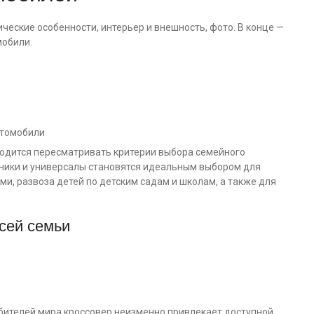
ческие особенности, интерьер и внешность, фото. В конце —
мобили.
втомобили
ходится пересматривать критерии выбора семейного
ники и универсалы становятся идеальным выбором для
и, развоза детей по детским садам и школам, а также для
сей семьи
бителей мира кроссовер неизменно привлекает доступной