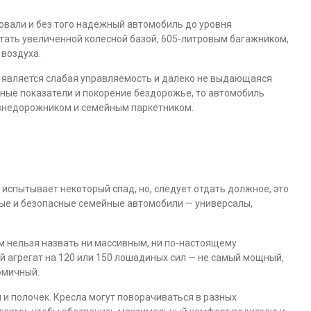
вали и без того надежный автомобиль до уровня
тать увеличенной колесной базой, 605-литровым багажником,
воздуха.
 является слабая управляемость и далеко не выдающаяся
ные показатели и покорение бездорожье, то автомобиль
внедорожником и семейным паркетником.
испытывает некоторый спад, но, следует отдать должное, это
ные и безопасные семейные автомобили — универсалы,
ом нельзя назвать ни массивным, ни по-настоящему
й агрегат на 120 или 150 лошадиных сил — не самый мощный,
омичный.
и полочек. Кресла могут поворачиваться в разных