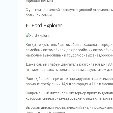
одинаковом моторе.
С учетом невысокой эксплуатационной стоимости
большой семьи.
6. Ford Explorer
Когда-то культовый автомобиль оказался в середи
семейных автомобилей для российских автомобили
наиболее выносливых и трудолюбивых внедорожни
Даже самый слабый двигатель разгоняется до 183 км
что можно назвать великолепным результатом для
Расход бензина при этом варьируется в зависимос
вариант, требующий 14,9 л по городу и 11 л в сме
Современный интерьер и экстерьер приятно допол
которому спинки сидений среднего ряда с легкость
Высокая динамичность, внешний вид и проходимо
городу и за его пределы.