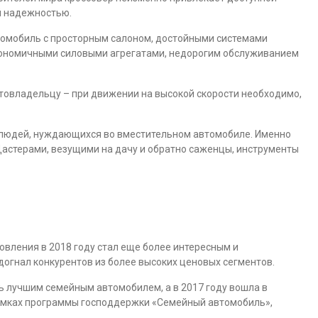
й надежностью.
томобиль с просторным салоном, достойными системами
кономичными силовыми агрегатами, недорогим обслуживанием
втовладельцу – при движении на высокой скорости необходимо,
 людей, нуждающихся во вместительном автомобиле. Именно
Дастерами, везущими на дачу и обратно саженцы, инструменты
овления в 2018 году стал еще более интересным и
догнал конкурентов из более высоких ценовых сегментов.
сь лучшим семейным автомобилем, а в 2017 году вошла в
рамках программы господдержки «Семейный автомобиль»,