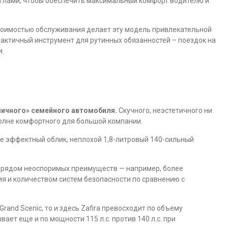
углами, чтобы обеспечить максимальный комфорт водителю и
стоимостью обслуживания делает эту модель привлекательной
рактичный инструмент для рутинных обязанностей – поездок на
и.
пичного» семейного автомобиля.
Скучного, неэстетичного ни
полне комфортного для большой компании.
е эффектный облик, неплохой 1,8-литровый 140-сильный
т рядом неоспоримых преимуществ — например, более
я и количеством систем безопасности по сравнению с
rand Scenic, то и здесь Zafira превосходит по объему
ает еще и по мощности 115 л.с. против 140 л.с. при