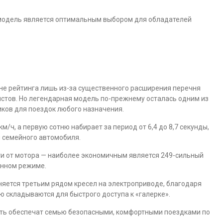
 модель является оптимальным выбором для обладателей
не рейтинга лишь из-за существенного расширения перечня
стов. Но легендарная модель по-прежнему осталась одним из
ков для поездок любого назначения.
/ч, а первую сотню набирает за период от 6,4 до 8,7 секунды,
 семейного автомобиля.
ти от мотора — наиболее экономичным является 249-сильный
шанном режиме.
няется третьим рядом кресел на электроприводе, благодаря
ю складываются для быстрого доступа к «галерке».
сть обеспечат семью безопасными, комфортными поездками по