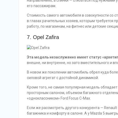
направлениях, а спинки — сгибаться под нужными 
его пассажирам.
Стоимость самого автомобиля в совокупности со 
в глазах рачительных хозяев, которым требуется п
работу, по магазинам, на фитнес или детские секци
7. Opel Zafira
Эта модель незаслуженно имеет статус «архети
внешне, ни внутренне, но зато вместительного и в
В новом же поколении автомобиль обрел куда боле
силовой агрегат с достойной динамикой.
Кроме того, не самая популярная модель обладае
просторным салоном, объемом багажного отделени
«одноклассником» Ford Focus C-Max.
Если же рассмотреть другого конкурента — Renault G
багажника и комфорту в салоне. А у Mazda 5 выигрыв