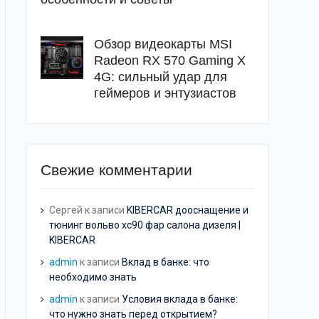
Обзор видеокарты MSI
Radeon RX 570 Gaming X
4G: сильный удар для
геймеров и энтузиастов
Свежие комментарии
Сергей
к записи
KIBERCAR дооснащение и
тюнинг вольво хс90 фар салона дизеля |
KIBERCAR
admin
к записи
Вклад в банке: что
необходимо знать
admin
к записи
Условия вклада в банке:
что нужно знать перед открытием?