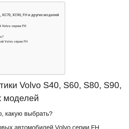
, XC70, XC90, FH и других моделей
 Volvo серии FH
ть?
ей Volvo серии FH
ики Volvo S40, S60, S80, S90,
х моделей
o, какую выбрать?
овых автомобилей Volvo серии FH