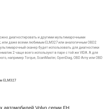
 можно диагностировать и другими мультимарочными
к 2, или даже всеми любимым ELM327 или аналогичным OBD2
 мультимарочный сканер будет использовать для диагностики
нматик 2 чаще всего используют в паре с той же VIDA. А для
го, например Torque, ScanMaster, OpenDiag, OBD Arny или OBD
ом ELM327
х автомобилей Volvo серии FH