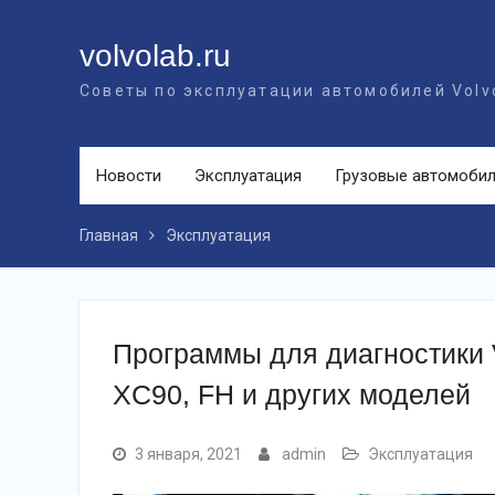
Перейти
к
volvolab.ru
контенту
Советы по эксплуатации автомобилей Volv
Новости
Эксплуатация
Грузовые автомоби
Главная
Эксплуатация
Программы для диагностики V
XC90, FH и других моделей
3 января, 2021
admin
Эксплуатация