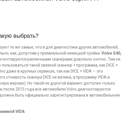
какую выбрать?
уют те же самые, что и для диагностики других автомобилей,
льно, как, допустим у премиальной немецкой тройки.
Volvo S40,
гностируются различными сканерами довольно охотно. Тем не
 пользоваться такой связкой сканнер + программа, как DICE +
o даже в крупных сервисах, так как DICE + VIDA — это
что стоимость сканера DICE не велика, а программу VIDA и
аую версию). Но такой не дорогой вариант доступен только
ак после 2015 года все автомобили Volvo диагностируются
я должна быть официально зарегистрирована в автомобильном
граммой VIDA