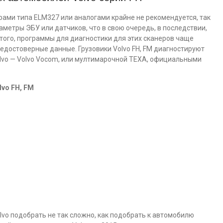
ами типа ELM327 или аналогами крайне не рекомендуется, так
аметры ЭБУ или датчиков, что в свою очередь, в последствии,
того, программы для диагностики для этих сканеров чаще
недостоверные данные. Грузовики Volvo FH, FM диагностируют
vo — Volvo Vocom, или мултимарочной TEXA, официальными
vo FH, FM
olvo подобрать не так сложно, как подобрать к автомобилю