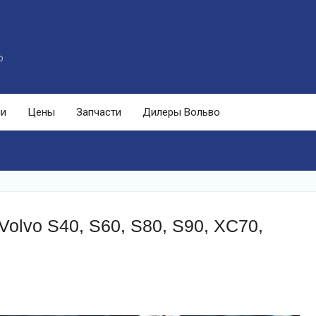
o
ли
Цены
Запчасти
Дилеры Вольво
olvo S40, S60, S80, S90, XC70,