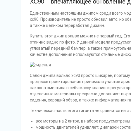
XC90 – впечатляющее обновление 
Единственным настоящим джипом среди всего мод
xc90. Производитель не просто обновил авто, но 
а также целиком переработал дизайн.
Купить этот джип вольво можно не первый год. Ег
отлично видно по фото. У данной модели предусмот
угловатый передний бампер, а также прямоугольная
качестве дополнения используются стильные диски
Салон джипа вольво xc90 просто шикарен, поэтому 
процессе проектирования принимали участие арист
наклона вместила в себя массу клавиш и регулято
отделочные материалы прекрасно дополняют выраз
сидения, хороший обзор, а также информативная 
Техническая часть этого гиганта не сравнится ни с
все моторы на 2 литра, в наборе предусмотрены
мощность двигателей удивляет: диапазон состав