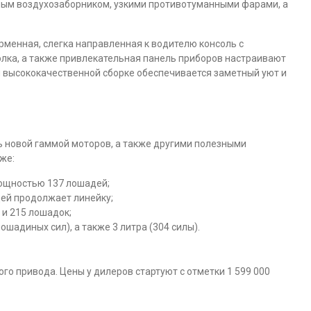
ным воздухозаборником, узкими противотуманными фарами, а
рменная, слегка направленная к водителю консоль с
олка, а также привлекательная панель приборов настраивают
и высококачественной сборке обеспечивается заметный уют и
 новой гаммой моторов, а также другими полезными
же:
мощностью 137 лошадей;
ей продолжает линейку;
 и 215 лошадок;
шадиных сил), а также 3 литра (304 силы).
ого привода. Цены у дилеров стартуют с отметки 1 599 000