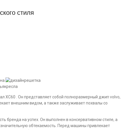
ского стиля
ена
решетка
кресла
ал XC60 . Он представляет собой полноразмерный джип volvo,
екает внешним видом, а также заслуживает похвалы со
ть бренда на успех. Он выполнен в консервативном стиле, а
езначительную обтекаемость. Перед машины привлекает