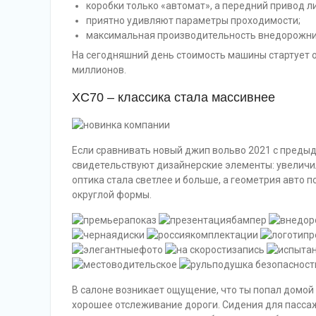
коробки только «автомат», а передний привод л
приятно удивляют параметры проходимости;
максимальная производительность внедорожник
На сегодняшний день стоимость машины стартует от
миллионов.
XC70 – классика стала массивнее
Если сравнивать новый джип вольво 2021 с предыд
свидетельствуют дизайнерские элементы: увеличил
оптика стала светлее и больше, а геометрия авто п
округлой формы.
показ
бампер
диски
комплектации
р
фото
запись
водительское
подушка безопаснос
В салоне возникает ощущение, что ты попал домой
хорошее отслеживание дороги. Сидения для пассаж