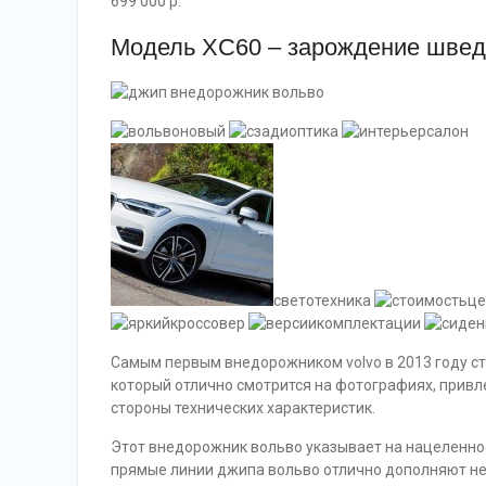
699 000 р.
Модель XC60 – зарождение швед
новый
оптика
салон
светотехника
ц
кроссовер
комплектации
Самым первым внедорожником volvo в 2013 году ст
который отлично смотрится на фотографиях, привл
стороны технических характеристик.
Этот внедорожник вольво указывает на нацеленнос
прямые линии джипа вольво отлично дополняют н