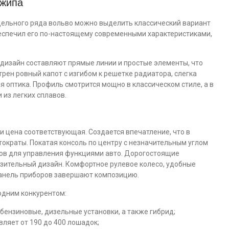
джипа
ельного ряда вольво можно выделить классический вариант
обеспечил его по-настоящему современными характеристиками,
о дизайн составляют прямые линии и простые элементы, что
рен ровный капот с изгибом к решетке радиатора, слегка
 оптика. Профиль смотрится мощно в классическом стиле, а в
 из легких сплавов.
и цена соответствующая. Создается впечатление, что в
ократы. Покатая консоль по центру с незначительным углом
ров для управления функциями авто. Дорогостоящие
ительный дизайн. Комфортное рулевое колесо, удобные
панель приборов завершают композицию.
 одним конкурентом:
 бензиновые, дизельные установки, а также гибрид;
ляет от 190 до 400 лошадок;