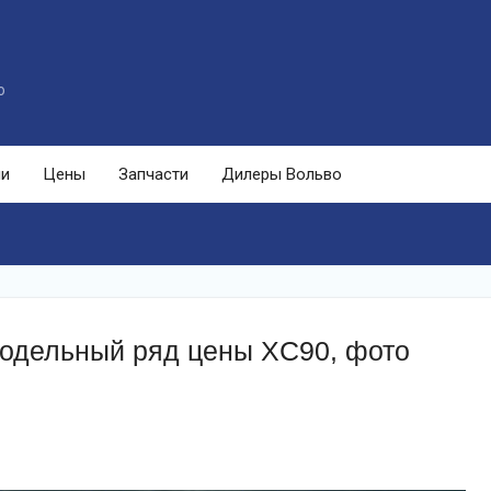
o
ли
Цены
Запчасти
Дилеры Вольво
модельный ряд цены XC90, фото