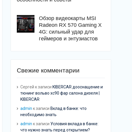
Обзор видеокарты MSI
Radeon RX 570 Gaming X
4G: сильный удар для
геймеров и энтузиастов
Свежие комментарии
Сергей
к записи
KIBERCAR дооснащение и
тюнинг вольво хс90 фар салона дизеля |
KIBERCAR
admin
к записи
Вклад в банке: что
необходимо знать
admin
к записи
Условия вклада в банке:
что нужно знать перед открытием?