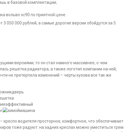
ишь в базовой комплектации;
а вольво хс90 по приятной цене.
 3 050 000 рублей, а самые дорогие версии обойдутся за 5
ущими версиями, то он стал намного массивнее, о чем
ась решетка радиатора, а также логотип компании на ней,
очти не претерпела изменений – черты кузова все так же
дверь
ешетка
эффективный
ти
машина
 – кресло водителя просторное, комфортное, что обеспечивает
иров тоже радуют: на задних креслах можно уместиться трем