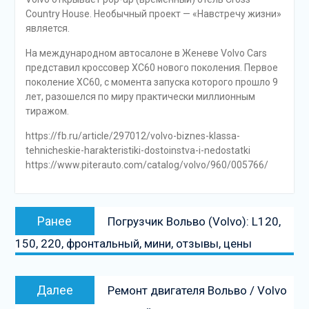
Country House. Необычный проект — «Навстречу жизни»
является.
На международном автосалоне в Женеве Volvo Cars
представил кроссовер XC60 нового поколения. Первое
поколение XC60, с момента запуска которого прошло 9
лет, разошелся по миру практически миллионным
тиражом.
https://fb.ru/article/297012/volvo-biznes-klassa-
tehnicheskie-harakteristiki-dostoinstva-i-nedostatki
https://www.piterauto.com/catalog/volvo/960/005766/
Навигация
Предыдущая
Ранее
Погрузчик Вольво (Volvo): L120,
по
запись:
150, 220, фронтальный, мини, отзывы, цены
записям
Следующая
Далее
Ремонт двигателя Вольво / Volvo
запись