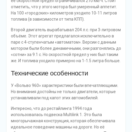
её скоростной предел ограничивался 210 км/ч. Стоит
отметить, что у этого мотора был умеренный аппетит.
На 100 «городских» километров уходило 10-11 литров
топлива (в зависимости от типа КПП).
Второй двигатель вырабатывал 204 л.с. при 3-литровом
объёме. Этот агрегат предлагался исключительно в
паре с 4-ступенчатым «автоматом». Версии с данным
мотором были более динамичными, они разгонялись до
«сотни» за 9.1 с. Но скоростной предел у них был таким
же. И топлива уходило примерно на 1-1.5 литра больше.
Технические особенности
У «Вольво 960» характеристики были впечатляющими.
Но внимания достойны не только двигатели, которые
устанавливали под капот этих автомобилей.
Интересно, что до рестайлинга 1994 года
использовалась подвеска Multilink 1. Это была
многорычажная конструкция, которая обеспечивала
идеальное поведение машины на дороге. Но её