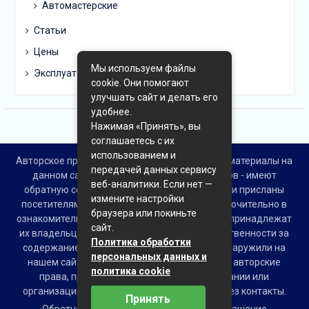
Автомастерские
Статьи
Цены
Мы используем файлы
Эксплуатация
cookie. Они помогают
улучшать сайт и делать его
удобнее.
Нажимая «Принять», вы
соглашаетесь с их
использованием и
Авторское право © Все права защищены. Все материалы на
передачей данных сервису
данном сайте взяты из открытых источников - имеют
веб-аналитики. Если нет —
обратную ссылку на материал в интернете или присланы
измените настройки
посетителями сайта и предоставляются исключительно в
браузера или покиньте
ознакомительных целях. Права на материалы принадлежат
сайт.
их владельцам. Администрация сайта ответственности за
Политика обработки
содержание материала не несет. Если Вы обнаружили на
персональных данных и
нашем сайте материалы, которые нарушают авторские
политика cookie
права, принадлежащие Вам, Вашей компании или
организации, пожалуйста, сообщите нам через контакты.
Принять