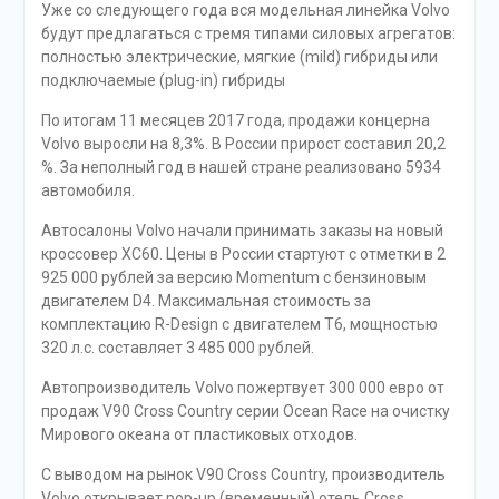
Уже со следующего года вся модельная линейка Volvo
будут предлагаться с тремя типами силовых агрегатов:
полностью электрические, мягкие (mild) гибриды или
подключаемые (plug-in) гибриды
По итогам 11 месяцев 2017 года, продажи концерна
Volvo выросли на 8,3%. В России прирост составил 20,2
%. За неполный год в нашей стране реализовано 5934
автомобиля.
Автосалоны Volvo начали принимать заказы на новый
кроссовер XC60. Цены в России стартуют с отметки в 2
925 000 рублей за версию Momentum с бензиновым
двигателем D4. Максимальная стоимость за
комплектацию R-Design с двигателем T6, мощностью
320 л.с. составляет 3 485 000 рублей.
Автопроизводитель Volvo пожертвует 300 000 евро от
продаж V90 Cross Country серии Ocean Race на очистку
Мирового океана от пластиковых отходов.
С выводом на рынок V90 Cross Country, производитель
Volvo открывает pop-up (временный) отель Cross