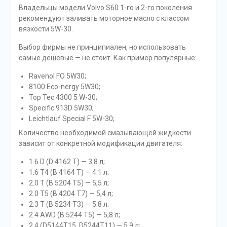
Владельцы модели Volvo S60 1-го и 2-го поколения
рекомендуют заливать моторное масло с классом
вязкости 5W-30.
Выбор фирмы не принципиален, но использовать
самые дешевые — не стоит. Как пример популярные:
Ravenol FO 5W30;
8100 Eco-nergy 5W30;
Top Tec 4300 5 W-30;
Specific 913D 5W30;
Leichtlauf Special F 5W-30;
Количество необходимой смазывающей жидкости
зависит от конкретной модификации двигателя:
1.6 D (D 4162 T) — 3.8 л;
1.6 T4 (B 4164 T) — 4.1 л;
2.0 T (B 5204 T5) — 5,5 л;
2.0 T5 (B 4204 T7) — 5,4 л;
2.3 T (B 5234 T3) — 5.8 л;
2.4 AWD (B 5244 T5) — 5,8 л;
2.4 (D5144T15, D5244T11) — 5,9 л;