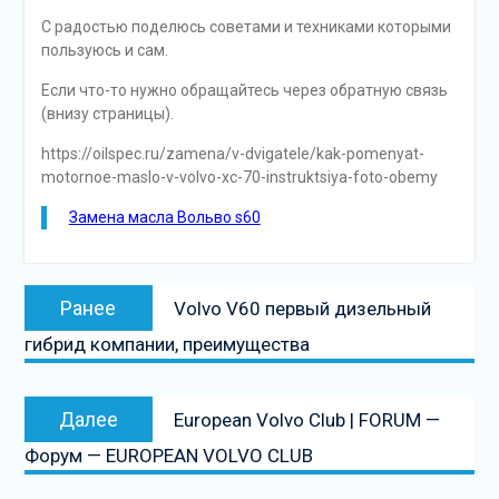
С радостью поделюсь советами и техниками которыми
пользуюсь и сам.
Если что-то нужно обращайтесь через обратную связь
(внизу страницы).
https://oilspec.ru/zamena/v-dvigatele/kak-pomenyat-
motornoe-maslo-v-volvo-xc-70-instruktsiya-foto-obemy
Замена масла Вольво s60
Навигация
Предыдущая
Ранее
Volvo V60 первый дизельный
по
запись:
гибрид компании, преимущества
записям
Следующая
Далее
European Volvo Club | FORUM —
запись
Форум — EUROPEAN VOLVO CLUB