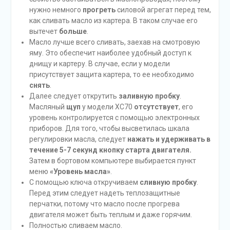
нужно немного
прогреть
силовой агрегат перед тем,
как сливать масло из картера. В таком случае его
вытечет
больше
.
Масло лучше всего сливать, заехав на смотровую
яму. Это обеспечит наиболее удобный доступ к
днищу и картеру. В случае, если у модели
присутствует защита картера, то ее необходимо
снять
.
Далее следует открутить
заливную пробку
.
Масляный
щуп
у модели XC70
отсутствует
, его
уровень контролируется с помощью электронных
приборов. Для того, чтобы высветилась шкала
регулировки масла, следует
нажать и удерживать в
течение 5-7 секунд кнопку старта двигателя.
Затем в бортовом компьютере выбирается пункт
меню
«Уровень масла»
.
С помощью ключа откручиваем
сливную пробку
.
Перед этим следует надеть теплозащитные
перчатки, потому что масло после прогрева
двигателя может быть теплым и даже горячим.
Полностью сливаем масло.