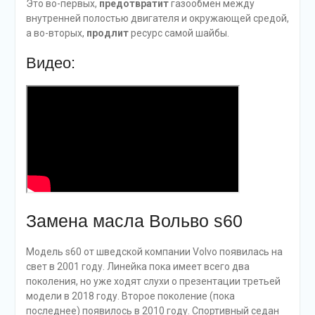
Это во-первых,
предотвратит
газообмен между
внутренней полостью двигателя и окружающей средой,
а во-вторых,
продлит
ресурс самой шайбы.
Видео:
Замена масла Вольво s60
Модель s60 от шведской компании Volvo появилась на
свет в 2001 году. Линейка пока имеет всего два
поколения, но уже ходят слухи о презентации третьей
модели в 2018 году. Второе поколение (пока
последнее) появилось в 2010 году. Спортивный седан