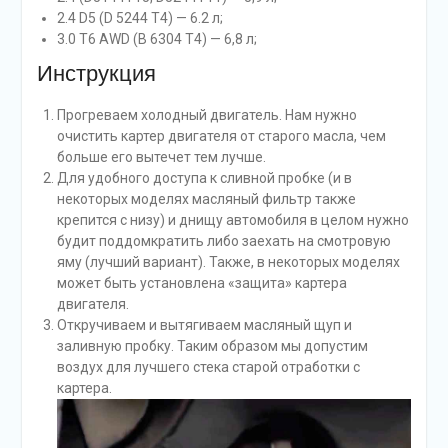
2.4 D5 (D 5244 T4) — 6.2 л;
3.0 T6 AWD (B 6304 T4) — 6,8 л;
Инструкция
Прогреваем холодный двигатель. Нам нужно
очистить картер двигателя от старого масла, чем
больше его вытечет тем лучше.
Для удобного доступа к сливной пробке (и в
некоторых моделях масляный фильтр также
крепится с низу) и днищу автомобиля в целом нужно
будит поддомкратить либо заехать на смотровую
яму (лучший вариант). Также, в некоторых моделях
может быть установлена «защита» картера
двигателя.
Откручиваем и вытягиваем масляный щуп и
заливную пробку. Таким образом мы допустим
воздух для лучшего стека старой отработки с
картера.