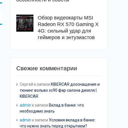
Обзор видеокарты MSI
Radeon RX 570 Gaming X
4G: сильный удар для
геймеров и энтузиастов
Свежие комментарии
Сергей
к записи
KIBERCAR дооснащение и
тюнинг вольво хс90 фар салона дизеля |
KIBERCAR
admin
к записи
Вклад в банке: что
необходимо знать
admin
к записи
Условия вклада в банке:
что нужно знать перед открытием?