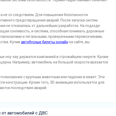
ивной системы безопасности. Термин «адаптивный» означает
 а не со следствием. Для повышения безопасности
ктивного предотвращения аварий. После запуска систем
ия не отказалась от дальнейших разработок. На подходе
ющая сонливость, и система, способная понимать дорожные
втовокзалами и легальными, проверенными перевозчиками,
ства. Купив
автобусные билеты онлайн
на сайте, вы
нные ноу-хау держатся компанией в строжайшем секрете. Кроме
нцерна. Например, автомобиль на большой скорости врезается
столкновение с крупным животным или падение в кювет. Эти
ти конструкции. Кроме того, 3D-анимация используется для
аются последствия аварий.
я от автомобилей с ДВС