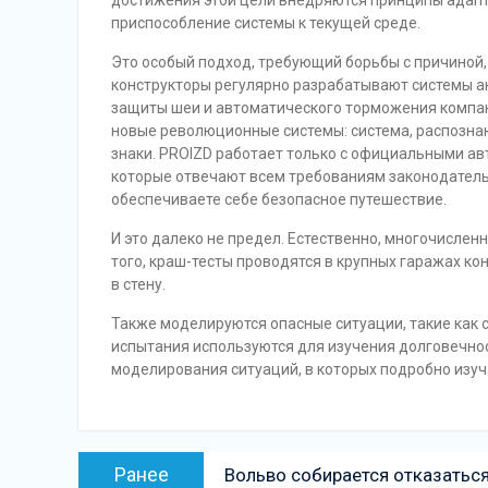
достижения этой цели внедряются принципы адапт
приспособление системы к текущей среде.
Это особый подход, требующий борьбы с причиной,
конструкторы регулярно разрабатывают системы а
защиты шеи и автоматического торможения компан
новые революционные системы: система, распозна
знаки. PROIZD работает только с официальными а
которые отвечают всем требованиям законодатель
обеспечиваете себе безопасное путешествие.
И это далеко не предел. Естественно, многочисле
того, краш-тесты проводятся в крупных гаражах ко
в стену.
Также моделируются опасные ситуации, такие как 
испытания используются для изучения долговечнос
моделирования ситуаций, в которых подробно изуч
Навигация
Предыдущая
Ранее
Вольво собирается отказатьс
по