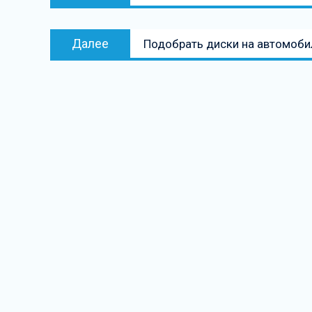
запись:
записям
Следующая
Далее
Подобрать диски на автомоби
запись