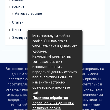
Ремонт
Автомастерские
Статьи
Цены
Мы используем файлы
Эксплуатация
cookie. Они помогают
улучшать сайт и делать его
удобнее.
Нажимая «Принять», вы
соглашаетесь с их
использованием и
Авторское право © Все права защищены. Все материалы на
передачей данных сервису
данном сайте взяты из открытых источников - имеют
веб-аналитики. Если нет —
обратную ссылку на материал в интернете или присланы
измените настройки
посетителями сайта и предоставляются исключительно в
браузера или покиньте
ознакомительных целях. Права на материалы принадлежат
сайт.
их владельцам. Администрация сайта ответственности за
Политика обработки
содержание материала не несет. Если Вы обнаружили на
персональных данных и
нашем сайте материалы, которые нарушают авторские
политика cookie
права, принадлежащие Вам, Вашей компании или