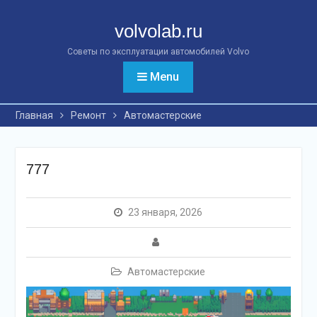
Перейти
к
volvolab.ru
контенту
Советы по эксплуатации автомобилей Volvo
Menu
Главная
Ремонт
Автомастерские
777
23 января, 2026
Автомастерские