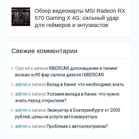
Обзор видеокарты MSI Radeon RX
570 Gaming X 4G: сильный удар
для геймеров и энтузиастов
Свежие комментарии
Сергей
к записи
KIBERCAR дооснащение и тюнинг
вольво хс90 фар салона дизеля | KIBERCAR
admin
к записи
Вклад в банке: что необходимо знать
admin
к записи
Условия вклада в банке: что нужно
знать перед открытием?
admin
к записи
Эвакуатор в Екатеринбурге от 2000
рублей, цены на услуги автоэвакуатора
admin
к записи
Проблема с автоэлектриком?