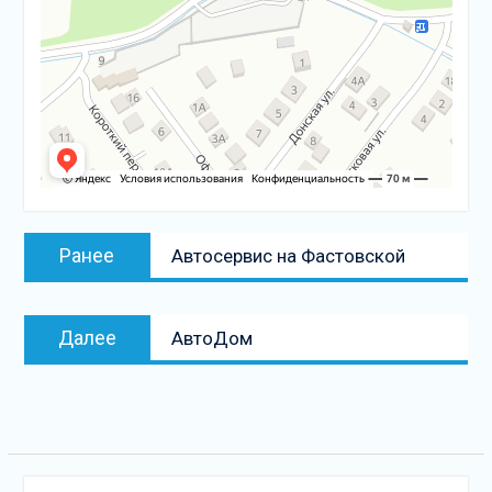
Навигация
Предыдущая
Ранее
Автосервис на Фастовской
по
запись:
записям
Следующая
Далее
АвтоДом
запись